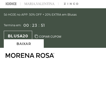
% OFF NA SUA 1° COMPRA USANDO O CUPOM: PRIMEIRAMR
Só HOJE no APP: 50% OFF + 20% EXTRA em Blusas
00
:
23
:
50
Termina em:
BLUSA20
COPIAR CUPOM
BAIXAR