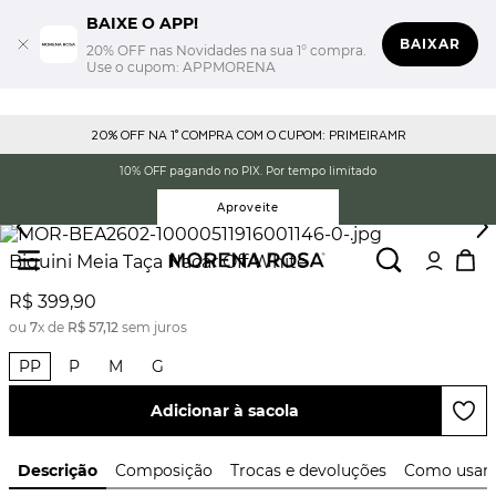
BAIXE O APP!
BAIXAR
20% OFF nas Novidades na sua 1° compra.
Use o cupom: APPMORENA
20% OFF NA 1° COMPRA COM O CUPOM: PRIMEIRAMR
10% OFF pagando no PIX. Por tempo limitado
Aproveite
Biquini Meia Taça Nacár Off White
R$
399
,
90
ou
7
x de
R$
57
,
12
sem juros
PP
P
M
G
Adicionar à sacola
Descrição
Composição
Trocas e devoluções
Como usar