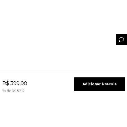
R$
399
,
90
Adicionar à sacola
7
R$
57
,
12