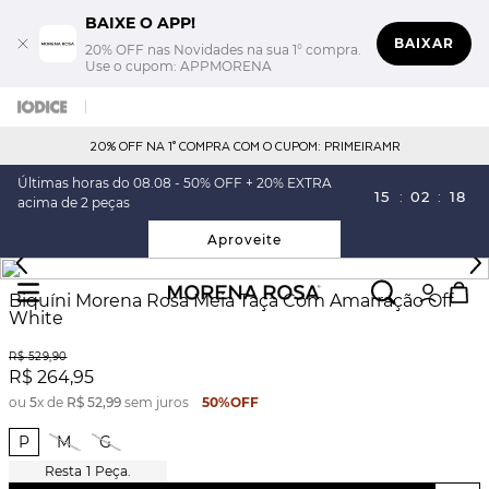
BAIXE O APP!
BAIXAR
20% OFF nas Novidades na sua 1° compra.
Use o cupom: APPMORENA
20% OFF NA 1° COMPRA COM O CUPOM: PRIMEIRAMR
Últimas horas do 08.08 - 50% OFF + 20% EXTRA
15
:
02
:
18
acima de 2 peças
Aproveite
Biquíni Morena Rosa Meia Taça Com Amarração Off
White
R$
529
,
90
R$
264
,
95
ou
5
x de
R$
52
,
99
sem juros
50%
OFF
P
M
G
1
Peça.