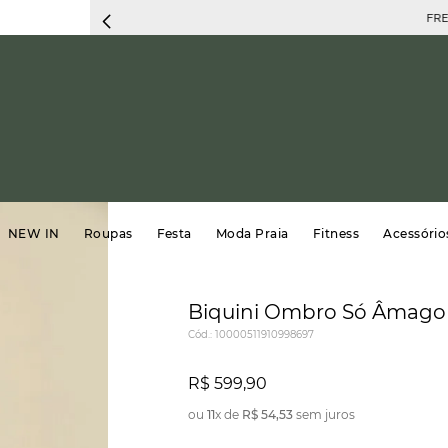
FRETE 
NEW IN
Roupas
Festa
Moda Praia
Fitness
Acessório
Biquini Ombro Só Âmago 
Cód.
:
10000511910998697
R$
599
,
90
ou
11
x de
R$
54
,
53
sem juros