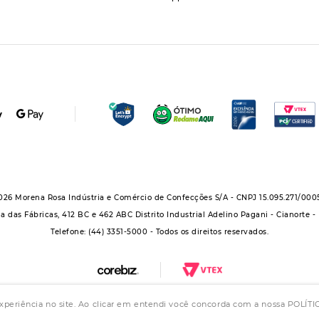
026 Morena Rosa Indústria e Comércio de Confecções S/A - CNPJ 15.095.271/000
a das Fábricas, 412 BC e 462 ABC Distrito Industrial Adelino Pagani - Cianorte -
Telefone: (44) 3351-5000 - Todos os direitos reservados.
experiência no site. Ao clicar em entendi você concorda com a nossa POLÍ
upo Morena Rosa: Morena Rosa, Iódice, Maria Valentina, Zinco e Lebôh - Todos os direit