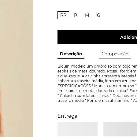
PP
P
M
G
Adicion
Descrição
Composição
Biquíni modelo um ombro só com bojo remo
espirais de metal dourado. Possui forro e
zigue-zague. A calcinha apresenta laterais 
cobertura traseira média, forro em azul m
ESPECIFICAÇÕES * Modelo um ombro só * Bo
em espirais de metal dourado na alça * For
* Calcinha com laterais finas * Detalhes em 
traseira média * Forro em azul marinho *
Entrega