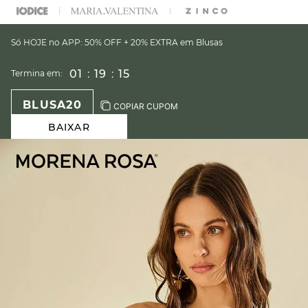
ARA ESCOLHER SEU LOOK?
FALE COM NOSSA PERSONAL SHOPPER.
Só HOJE no APP: 50% OFF + 20% EXTRA em Blusas
01
:
19
:
14
Termina em:
BLUSA20
COPIAR CUPOM
BAIXAR