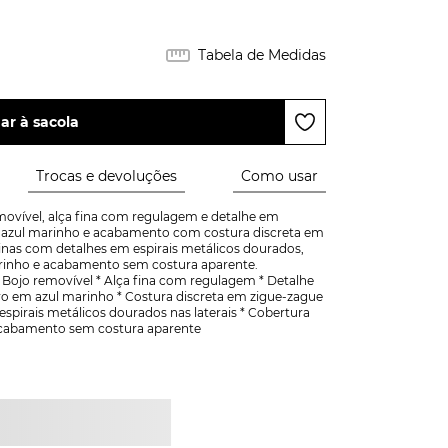
Tabela de Medidas
ar à sacola
Trocas e devoluções
Como usar
vível, alça fina com regulagem e detalhe em 
m azul marinho e acabamento com costura discreta em 
finas com detalhes em espirais metálicos dourados, 
arinho e acabamento sem costura aparente. 
jo removível * Alça fina com regulagem * Detalhe 
ro em azul marinho * Costura discreta em zigue-zague 
espirais metálicos dourados nas laterais * Cobertura 
 Acabamento sem costura aparente