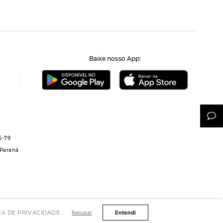
Baixe nosso App:
5-79
 Paraná
TICA DE PRIVACIDADE.
Recusar
Entendi
os reservados.