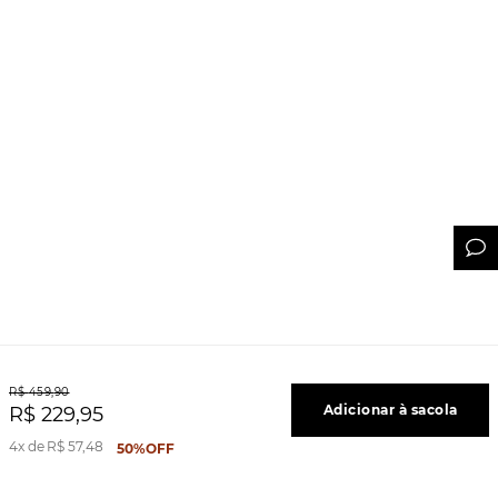
R$
459
,
90
Adicionar à sacola
R$
229
,
95
4
R$
57
,
48
50%
OFF