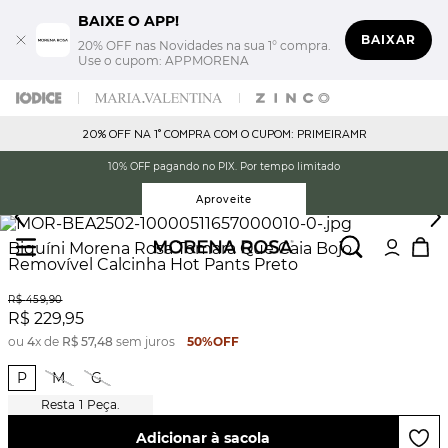
BAIXE O APP!
BAIXAR
20% OFF nas Novidades na sua 1° compra.
Use o cupom: APPMORENA
20% OFF NA 1° COMPRA COM O CUPOM: PRIMEIRAMR
10% OFF pagando no PIX. Por tempo limitado
Aproveite
Biquíni Morena Rosa Tomara Que Caia Bojo
Removível Calcinha Hot Pants Preto
R$
459
,
90
R$
229
,
95
ou
4
x de
R$
57
,
48
sem juros
50%
OFF
P
M
G
1
Peça.
Adicionar à sacola