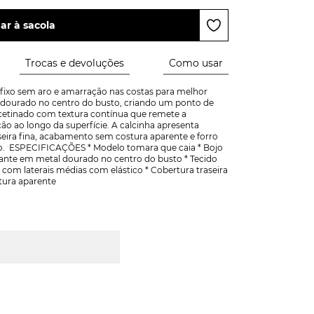
ar à sacola
Trocas e devoluções
Como usar
fixo sem aro e amarração nas costas para melhor 
 dourado no centro do busto, criando um ponto de 
cetinado com textura contínua que remete a 
 ao longo da superfície. A calcinha apresenta 
seira fina, acabamento sem costura aparente e forro 
o.  ESPECIFICAÇÕES * Modelo tomara que caia * Bojo 
sante em metal dourado no centro do busto * Tecido 
com laterais médias com elástico * Cobertura traseira 
tura aparente