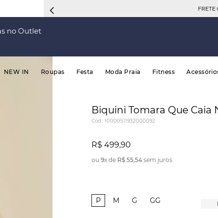
FRETE 
s no Outlet
NEW IN
Roupas
Festa
Moda Praia
Fitness
Acessório
Biquini Tomara Que Caia 
Cód.
:
10000511932000092
R$
499
,
90
ou
9
x de
R$
55
,
54
sem juros
P
M
G
GG