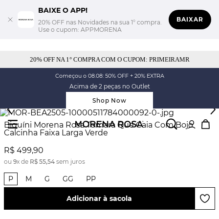
BAIXE O APP!
BAIXAR
20% OFF nas Novidades na sua 1° compra.
Use o cupom: APPMORENA
20% OFF NA 1° COMPRA COM O CUPOM: PRIMEIRAMR
Começou o 08.08: 50% OFF + 20% EXTRA
Acima de 2 peças no Outlet
Shop Now
Biquíni Morena Rosa Tomara Que Caia Com Bojo
Calcinha Faixa Larga Verde
R$
499
,
90
ou
9
x de
R$
55
,
54
sem juros
P
M
G
GG
PP
Adicionar à sacola