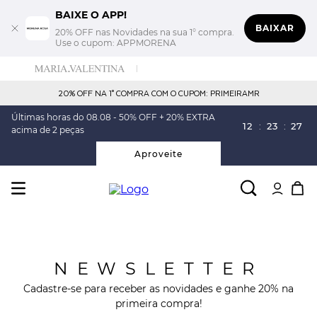
BAIXE O APP!
BAIXAR
20% OFF nas Novidades na sua 1° compra.
Use o cupom: APPMORENA
20% OFF NA 1° COMPRA COM O CUPOM: PRIMEIRAMR
Últimas horas do 08.08 - 50% OFF + 20% EXTRA
12
:
23
:
27
acima de 2 peças
Aproveite
NEWSLETTER
Cadastre-se para receber as novidades e ganhe 20% na
primeira compra!