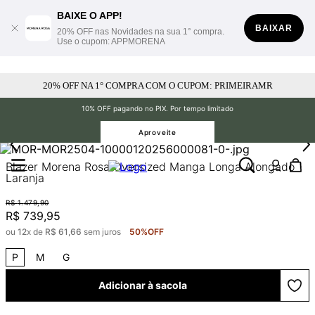
BAIXE O APP!
BAIXAR
20% OFF nas Novidades na sua 1° compra.
Use o cupom: APPMORENA
20% OFF NA 1° COMPRA COM O CUPOM: PRIMEIRAMR
10% OFF pagando no PIX. Por tempo limitado
Aproveite
Blazer Morena Rosa Oversized Manga Longa Alongado
Laranja
R$
1
.
479
,
90
R$
739
,
95
ou
12
x de
R$
61
,
66
sem juros
50%
OFF
P
M
G
Adicionar à sacola