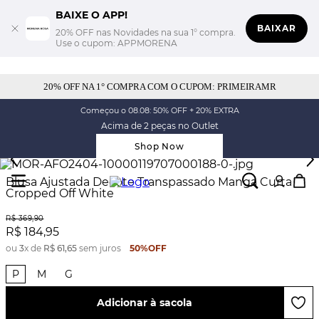
BAIXE O APP!
BAIXAR
20% OFF nas Novidades na sua 1° compra.
Use o cupom: APPMORENA
20% OFF NA 1° COMPRA COM O CUPOM: PRIMEIRAMR
Começou o 08.08: 50% OFF + 20% EXTRA
Acima de 2 peças no Outlet
Shop Now
Blusa Ajustada Decote Transpassado Manga Curta
Cropped Off White
R$
369
,
90
R$
184
,
95
ou
3
x de
R$
61
,
65
sem juros
50%
OFF
P
M
G
Adicionar à sacola