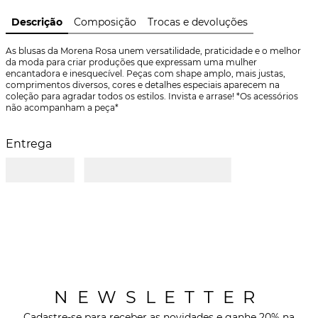
Descrição
Composição
Trocas e devoluções
As blusas da Morena Rosa unem versatilidade, praticidade e o melhor 
da moda para criar produções que expressam uma mulher 
encantadora e inesquecível. Peças com shape amplo, mais justas, 
comprimentos diversos, cores e detalhes especiais aparecem na 
coleção para agradar todos os estilos. Invista e arrase! *Os acessórios 
não acompanham a peça*
Entrega
NEWSLETTER
Cadastre-se para receber as novidades e ganhe 20% na