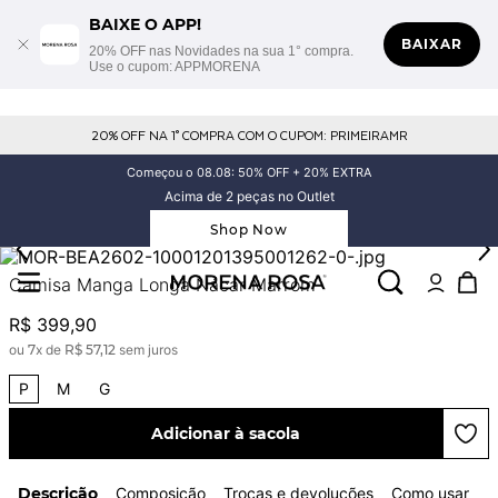
BAIXE O APP!
BAIXAR
20% OFF nas Novidades na sua 1° compra.
Use o cupom: APPMORENA
20% OFF NA 1° COMPRA COM O CUPOM: PRIMEIRAMR
Começou o 08.08: 50% OFF + 20% EXTRA
Acima de 2 peças no Outlet
Shop Now
Camisa Manga Longa Nácar Marrom
R$
399
,
90
ou
7
x de
R$
57
,
12
sem juros
P
M
G
Adicionar à sacola
Descrição
Composição
Trocas e devoluções
Como usar