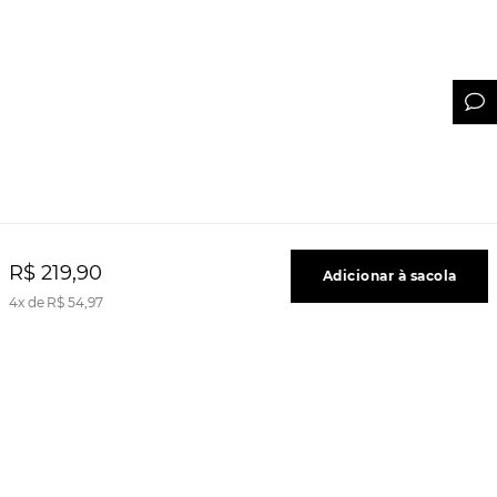
R$
219
,
90
Adicionar à sacola
4
R$
54
,
97