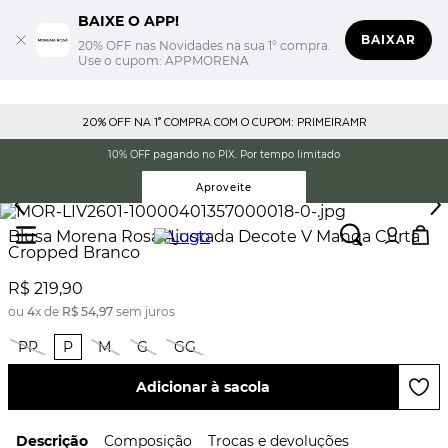
BAIXE O APP!
BAIXAR
20% OFF nas Novidades na sua 1° compra.
Use o cupom: APPMORENA
20% OFF NA 1° COMPRA COM O CUPOM: PRIMEIRAMR
10% OFF pagando no PIX. Por tempo limitado
Aproveite
Blusa Morena Rosa Ajustada Decote V Manga Curta
Cropped Branco
R$
219
,
90
ou
4
x de
R$
54
,
97
sem juros
PP
P
M
G
GG
Adicionar à sacola
Descrição
Composição
Trocas e devoluções