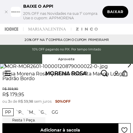
BAIXE O APP!
BAIXAR
20% OFF nas Novidades na sua 1° compra.
Use o cupom: APPMORENA
20% OFF NA 1° COMPRA COM O CUPOM: PRIMEIRAMR
10% OFF pagando no PIX. Por tempo limitado
Aproveite
Blusa Morena Rosa Ajustada Gola Alta Manga Longa
Padrão Bordo
R$
359
,
90
R$
179
,
95
ou
3
x de
R$
59
,
98
sem juros
50%
OFF
PP
P
M
G
GG
1
Peça.
Adicionar à sacola