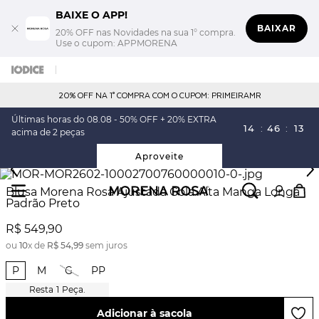
BAIXE O APP!
BAIXAR
20% OFF nas Novidades na sua 1° compra.
Use o cupom: APPMORENA
20% OFF NA 1° COMPRA COM O CUPOM: PRIMEIRAMR
Últimas horas do 08.08 - 50% OFF + 20% EXTRA
14
:
46
:
13
acima de 2 peças
Aproveite
Blusa Morena Rosa Ajustada Gola Alta Manga Longa
Padrão Preto
R$
549
,
90
ou
10
x de
R$
54
,
99
sem juros
P
M
G
PP
1
Peça.
Adicionar à sacola