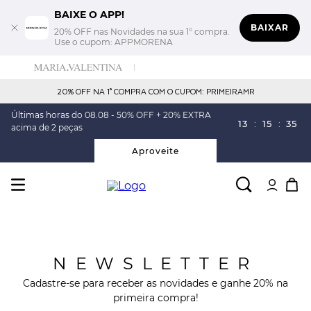
BAIXE O APP!
BAIXAR
20% OFF nas Novidades na sua 1° compra.
Use o cupom: APPMORENA
20% OFF NA 1° COMPRA COM O CUPOM: PRIMEIRAMR
Últimas horas do 08.08 - 50% OFF + 20% EXTRA
13
:
15
:
34
acima de 2 peças
Aproveite
NEWSLETTER
Cadastre-se para receber as novidades e ganhe 20% na
primeira compra!