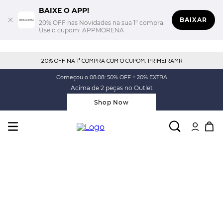
BAIXE O APP!
BAIXAR
20% OFF nas Novidades na sua 1° compra.
Use o cupom: APPMORENA
20% OFF NA 1° COMPRA COM O CUPOM: PRIMEIRAMR
Começou o 08.08: 50% OFF + 20% EXTRA
Acima de 2 peças no Outlet
Shop Now