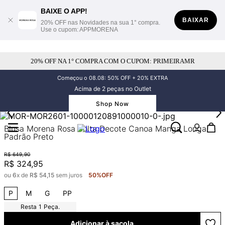
BAIXE O APP!
BAIXAR
20% OFF nas Novidades na sua 1° compra.
Use o cupom: APPMORENA
20% OFF NA 1° COMPRA COM O CUPOM: PRIMEIRAMR
Começou o 08.08: 50% OFF + 20% EXTRA
Acima de 2 peças no Outlet
Shop Now
Blusa Morena Rosa Solta Decote Canoa Manga Longa
Padrão Preto
R$
649
,
90
R$
324
,
95
ou
6
x de
R$
54
,
15
sem juros
50%
OFF
P
M
G
PP
1
Peça.
Adicionar à sacola