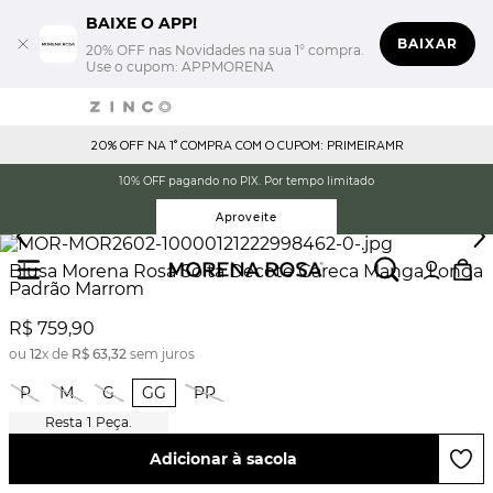
BAIXE O APP!
BAIXAR
20% OFF nas Novidades na sua 1° compra.
Use o cupom: APPMORENA
20% OFF NA 1° COMPRA COM O CUPOM: PRIMEIRAMR
10% OFF pagando no PIX. Por tempo limitado
Aproveite
Blusa Morena Rosa Solta Decote Careca Manga Longa
Padrão Marrom
R$
759
,
90
ou
12
x de
R$
63
,
32
sem juros
P
M
G
GG
PP
1
Peça.
Adicionar à sacola