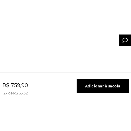
R$
759
,
90
Adicionar à sacola
12
R$
63
,
32