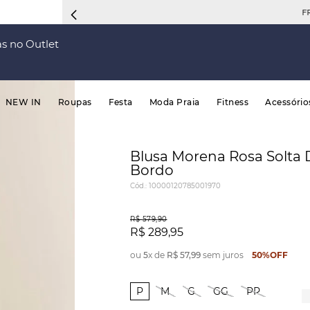
FRETE 
s no Outlet
NEW IN
Roupas
Festa
Moda Praia
Fitness
Acessório
Blusa Morena Rosa Solta
Bordo
Cód.
:
10000120785001970
R$
579
,
90
R$
289
,
95
ou
5
x de
R$
57
,
99
sem juros
50%
OFF
P
M
G
GG
PP