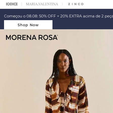
ARA ESCOLHER SEU LOOK?
FALE COM NOSSA PERSONAL SHOPPER.
Começou o 08.08: 50% OFF + 20% EXTRA acima de 2 peça
Shop Now