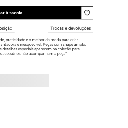
ar à sacola
sição
Trocas e devoluções
e, praticidade e o melhor da moda para criar 
ntadora e inesquecível. Peças com shape amplo, 
e detalhes especiais aparecem na coleção para 
! *Os acessórios não acompanham a peça*