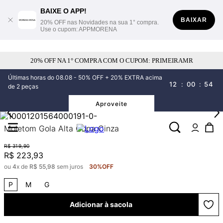
BAIXE O APP!
BAIXAR
20% OFF nas Novidades na sua 1° compra.
Use o cupom: APPMORENA
20% OFF NA 1° COMPRA COM O CUPOM: PRIMEIRAMR
Últimas horas do 08.08 - 50% OFF + 20% EXTRA acima
12
:
00
:
54
de 2 peças
Aproveite
Moletom Gola Alta Copa Cinza
R$
319
,
90
R$
223
,
93
ou
4
x de
R$
55
,
98
sem juros
30%
OFF
P
M
G
Adicionar à sacola