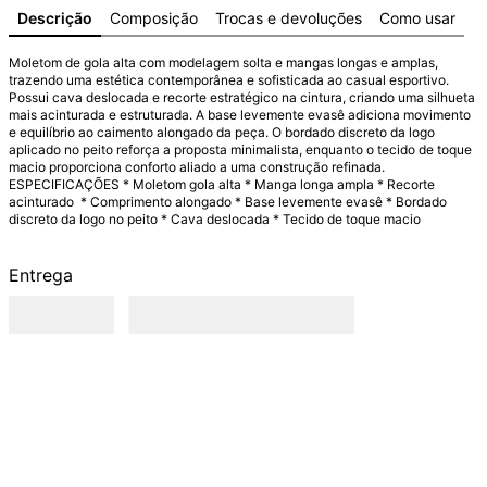
Descrição
Composição
Trocas e devoluções
Como usar
Moletom de gola alta com modelagem solta e mangas longas e amplas, 
trazendo uma estética contemporânea e sofisticada ao casual esportivo. 
Possui cava deslocada e recorte estratégico na cintura, criando uma silhueta 
mais acinturada e estruturada. A base levemente evasê adiciona movimento 
e equilíbrio ao caimento alongado da peça. O bordado discreto da logo 
aplicado no peito reforça a proposta minimalista, enquanto o tecido de toque 
macio proporciona conforto aliado a uma construção refinada.  
ESPECIFICAÇÕES * Moletom gola alta * Manga longa ampla * Recorte 
acinturado  * Comprimento alongado * Base levemente evasê * Bordado 
discreto da logo no peito * Cava deslocada * Tecido de toque macio
Entrega