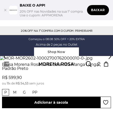
BAIXE O APP!
BAIXAR
20% OFF nas Novidades na sua 1° compra.
Use o cupom: APPMORENA
20% OFF NA 1° COMPRA COM O CUPOM: PRIMEIRAMR
Começou o 08.08: 50% OFF + 20% EXTRA
Acima de 2 peças no Outlet
Shop Now
Blusa Morena Rosa Solta Gola Alta Manga Longa
Padrão Preto
R$
599
,
90
ou
11
x de
R$
54
,
53
sem juros
P
M
G
PP
Adicionar à sacola