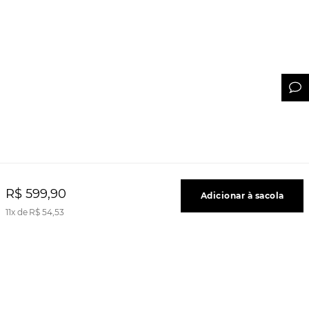
R$
599
,
90
Adicionar à sacola
11
R$
54
,
53