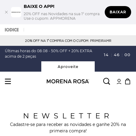
BAIXE O APP!
BAIXAR
20% OFF nas Novidades na sua 1° compra.
Use o cupom: APPMORENA
20% OFF NA 1° COMPRA COM O CUPOM: PRIMEIRAMR
Últimas horas do 08.08 - 50% OFF + 20% EXTRA
14
:
46
:
00
acima de 2 peças
Aproveite
NEWSLETTER
Cadastre-se para receber as novidades e ganhe 20% na
primeira compra!