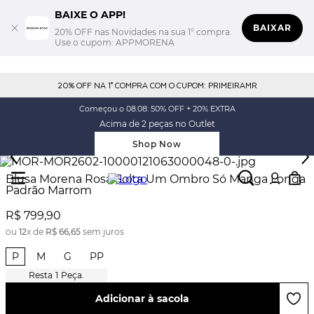
BAIXE O APP!
BAIXAR
20% OFF nas Novidades na sua 1° compra.
Use o cupom: APPMORENA
20% OFF NA 1° COMPRA COM O CUPOM: PRIMEIRAMR
Começou o 08.08: 50% OFF + 20% EXTRA
Acima de 2 peças no Outlet
Shop Now
Blusa Morena Rosa Solta Um Ombro Só Manga Longa
Padrão Marrom
R$
799
,
90
ou
12
x de
R$
66
,
65
sem juros
P
M
G
PP
1
Peça.
Adicionar à sacola