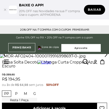
BAIXE O APP!
BAIXAR
20% OFF nas Novidades na sua 1° compra.
Use o cupom: APPMORENA
20% OFF NA 1° COMPRA COM O CUPOM: PRIMEIRAMR
Ganhe 10% OFF no PIX + 20% OFF na 1ª compra com o cupom
PRIMEIRAMR
Aproveite
Blusa Solta Decote V Manga Curta Cropped Azul
Escuro
R$
389
,
90
R$
194
,
95
ou
3
x de
R$
64
,
98
sem juros
50%
OFF
PP
P
M
G
1
Peça.
Adicionar à sacola