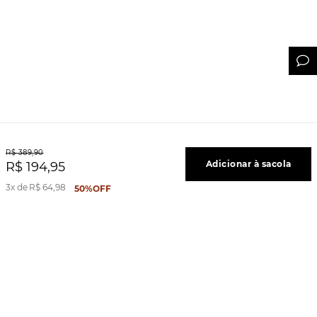
R$
389
,
90
Adicionar à sacola
R$
194
,
95
3
R$
64
,
98
50%
OFF