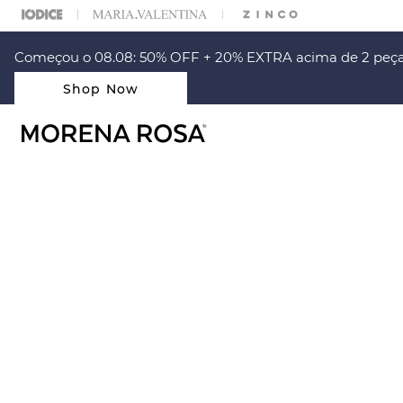
% OFF NA SUA 1° COMPRA USANDO O CUPOM: PRIMEIRAMR
Começou o 08.08: 50% OFF + 20% EXTRA acima de 2 peça
Shop Now