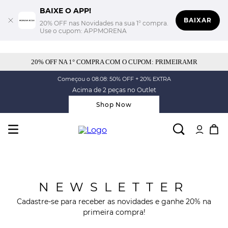
BAIXE O APP!
BAIXAR
20% OFF nas Novidades na sua 1° compra.
Use o cupom: APPMORENA
20% OFF NA 1° COMPRA COM O CUPOM: PRIMEIRAMR
Começou o 08.08: 50% OFF + 20% EXTRA
Acima de 2 peças no Outlet
Shop Now
NEWSLETTER
Cadastre-se para receber as novidades e ganhe 20% na
primeira compra!