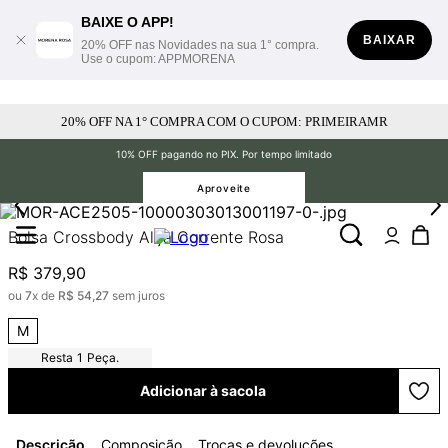
BAIXE O APP!
BAIXAR
20% OFF nas Novidades na sua 1° compra.
Use o cupom: APPMORENA
20% OFF NA 1° COMPRA COM O CUPOM: PRIMEIRAMR
10% OFF pagando no PIX. Por tempo limitado
Aproveite
Bolsa Crossbody Alça Corrente Rosa
R$
379
,
90
ou
7
x de
R$
54
,
27
sem juros
M
1
Peça.
Adicionar à sacola
Descrição
Composição
Trocas e devoluções