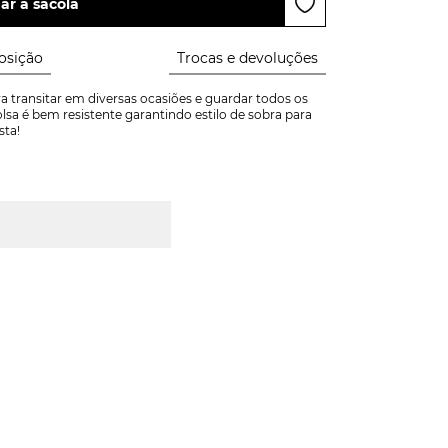
ar à sacola
sição
Trocas e devoluções
ra transitar em diversas ocasiões e guardar todos os 
sa é bem resistente garantindo estilo de sobra para 
sta!