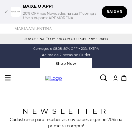
BAIXE O APP!
BAIXAR
20% OFF nas Novidades na sua 1° compra.
Use o cupom: APPMORENA
20% OFF NA 1° COMPRA COM O CUPOM: PRIMEIRAMR
Começou o 08.08: 50% OFF + 20% EXTRA
Acima de 2 peças no Outlet
Shop Now
NEWSLETTER
Cadastre-se para receber as novidades e ganhe 20% na
primeira compra!