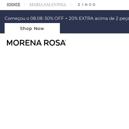
% OFF NA SUA 1° COMPRA USANDO O CUPOM: PRIMEIRAMR
Começou o 08.08: 50% OFF + 20% EXTRA acima de 2 peça
Shop Now