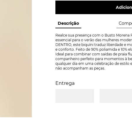
Adicion
Descrição
Compo
Realce sua presença com o Busto Morena R
essencial para o verão das mulheres modern
DENTRO, este biquíni traduz liberdade e 
e conforto. Feito de 90% poliamida e 10% el
Ideal para combinar com saídas de praia flui
companheiro perfeito para momentos à beir
qualquer dia em uma celebração de estilo e
não acompanham as peças.
Entrega