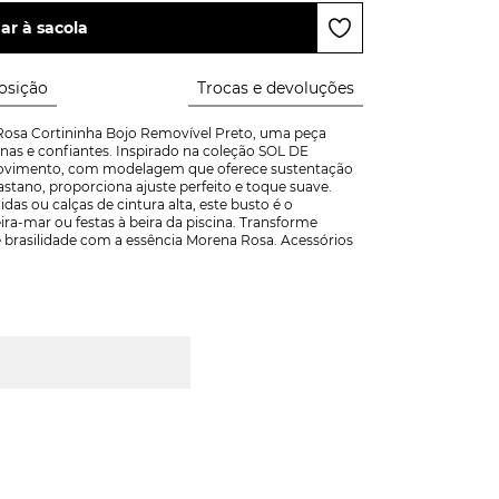
ar à sacola
sição
Trocas e devoluções
osa Cortininha Bojo Removível Preto, uma peça 
as e confiantes. Inspirado na coleção SOL DE 
movimento, com modelagem que oferece sustentação 
astano, proporciona ajuste perfeito e toque suave. 
das ou calças de cintura alta, este busto é o 
a-mar ou festas à beira da piscina. Transforme 
 brasilidade com a essência Morena Rosa. Acessórios 