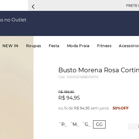
FRETE 
s no Outlet
NEW IN
Roupas
Festa
Moda Praia
Fitness
Acessório
Busto Morena Rosa Cortin
Cód.
:
10000511668000010
R$
189
,
90
R$
94
,
95
ou
1
x de
R$
94
,
95
sem juros
50%
OFF
P
M
G
GG