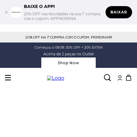
BAIXE O APP!
BAIXAR
20% OFF nas Novidades na sua 1° compra.
Use o cupom: APPMORENA
20% OFF NA 1° COMPRA COM O CUPOM: PRIMEIRAMR
Começou o 08.08: 50% OFF + 20% EXTRA
Acima de 2 peças no Outlet
Shop Now