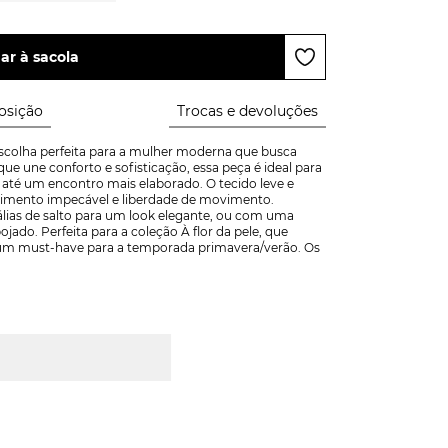
ar à sacola
sição
Trocas e devoluções
scolha perfeita para a mulher moderna que busca 
ue une conforto e sofisticação, essa peça é ideal para 
 até um encontro mais elaborado. O tecido leve e 
caimento impecável e liberdade de movimento. 
ias de salto para um look elegante, ou com uma 
jado. Perfeita para a coleção À flor da pele, que 
 é um must-have para a temporada primavera/verão. Os 