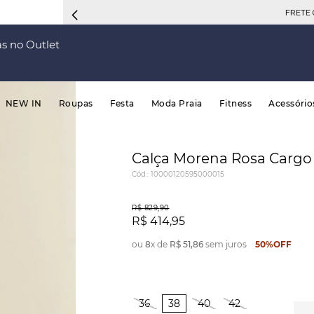
FRETE 
s no Outlet
NEW IN
Roupas
Festa
Moda Praia
Fitness
Acessório
Calça Morena Rosa Cargo
Cód.
:
10000120595000015
R$
829
,
90
R$
414
,
95
ou
8
x de
R$
51
,
86
sem juros
50%
OFF
36
38
40
42