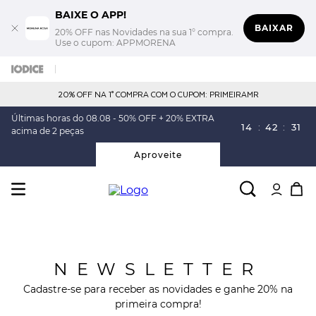
BAIXE O APP!
BAIXAR
20% OFF nas Novidades na sua 1° compra.
Use o cupom: APPMORENA
20% OFF NA 1° COMPRA COM O CUPOM: PRIMEIRAMR
Últimas horas do 08.08 - 50% OFF + 20% EXTRA
14
:
42
:
31
acima de 2 peças
Aproveite
NEWSLETTER
Cadastre-se para receber as novidades e ganhe 20% na
primeira compra!