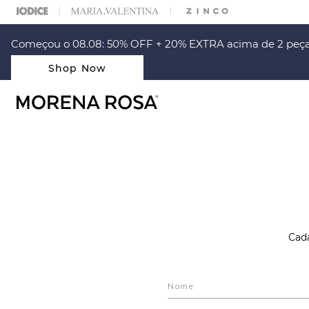
% OFF NA SUA 1° COMPRA USANDO O CUPOM: PRIMEIRAMR
Começou o 08.08: 50% OFF + 20% EXTRA acima de 2 peça
Shop Now
Cada