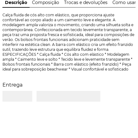
Descrição
Composição
Trocas e devoluções
Como usar
Calça fluida de cós alto com elástico, que proporciona ajuste 
confortável ao corpo aliado a um caimento leve e elegante. A 
modelagem ampla valoriza o movimento, criando uma silhueta solta e 
contemporânea. Confeccionada em tecido levemente transparente, a 
peça traz uma proposta fresca e sofisticada, ideal para composições de 
verão. Os bolsos frontais funcionais adicionam praticidade sem 
interferir na estética clean. A barra com elástico cria um efeito franzido 
sutil, trazendo leve estrutura que equilibra fluidez e forma.  
ESPECIFICAÇÕES * Calça fluida * Cós alto com elástico * Modelagem 
ampla * Caimento leve e solto * Tecido leve e levemente transparente * 
Bolsos frontais funcionais * Barra com elástico (efeito franzido) * Peça 
ideal para sobreposição beachwear * Visual confortável e sofisticado
Entrega