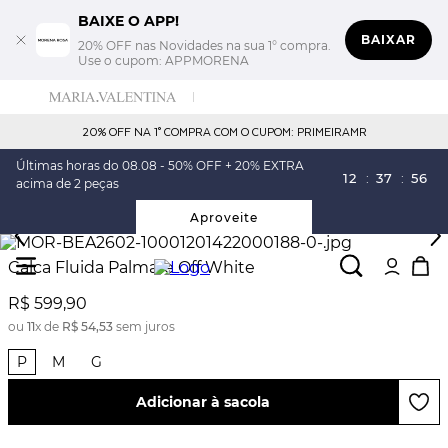
BAIXE O APP!
BAIXAR
20% OFF nas Novidades na sua 1° compra.
Use o cupom: APPMORENA
20% OFF NA 1° COMPRA COM O CUPOM: PRIMEIRAMR
Últimas horas do 08.08 - 50% OFF + 20% EXTRA
12
:
37
:
55
acima de 2 peças
Aproveite
Calca Fluida Palmare Off White
R$
599
,
90
ou
11
x de
R$
54
,
53
sem juros
P
M
G
Adicionar à sacola