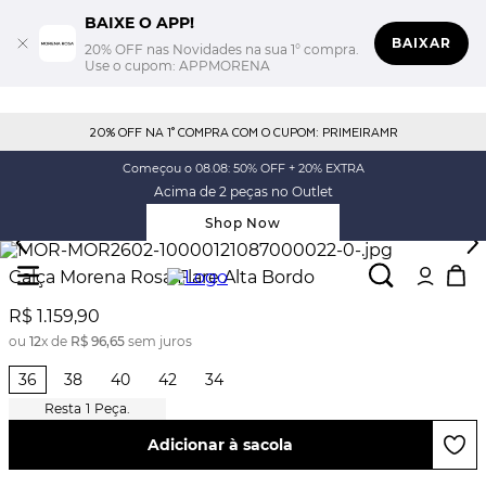
BAIXE O APP!
BAIXAR
20% OFF nas Novidades na sua 1° compra.
Use o cupom: APPMORENA
20% OFF NA 1° COMPRA COM O CUPOM: PRIMEIRAMR
Começou o 08.08: 50% OFF + 20% EXTRA
Acima de 2 peças no Outlet
Shop Now
Calça Morena Rosa Flare Alta Bordo
R$
1
.
159
,
90
ou
12
x de
R$
96
,
65
sem juros
36
38
40
42
34
1
Peça.
Adicionar à sacola