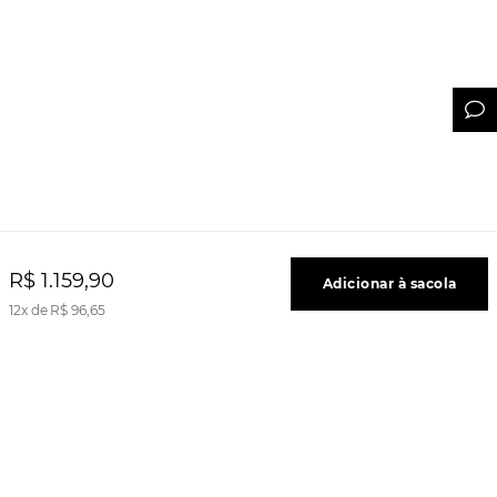
R$
1
.
159
,
90
Adicionar à sacola
12
R$
96
,
65