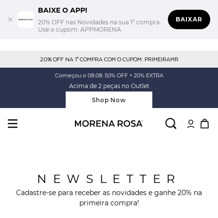
BAIXE O APP!
BAIXAR
20% OFF nas Novidades na sua 1° compra.
Use o cupom: APPMORENA
20% OFF NA 1° COMPRA COM O CUPOM: PRIMEIRAMR
Começou o 08.08: 50% OFF + 20% EXTRA
Acima de 2 peças no Outlet
Shop Now
NEWSLETTER
Cadastre-se para receber as novidades e ganhe 20% na
primeira compra!