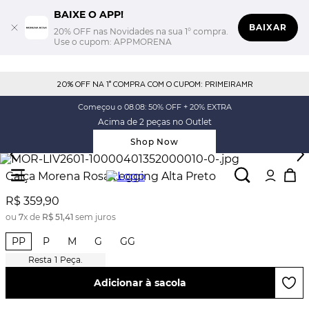
BAIXE O APP!
BAIXAR
20% OFF nas Novidades na sua 1° compra.
Use o cupom: APPMORENA
20% OFF NA 1° COMPRA COM O CUPOM: PRIMEIRAMR
Começou o 08.08: 50% OFF + 20% EXTRA
Acima de 2 peças no Outlet
Shop Now
Calça Morena Rosa Legging Alta Preto
R$
359
,
90
ou
7
x de
R$
51
,
41
sem juros
PP
P
M
G
GG
1
Peça.
Adicionar à sacola