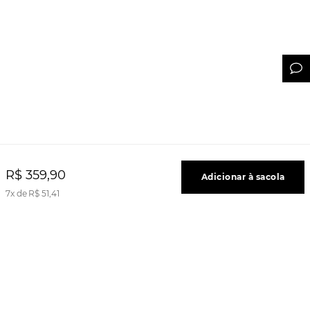
R$
359
,
90
Adicionar à sacola
7
R$
51
,
41