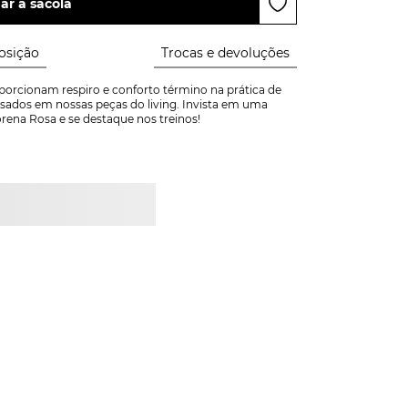
ar à sacola
sição
Trocas e devoluções
orcionam respiro e conforto término na prática de 
nsados em nossas peças do living. Invista em uma 
rena Rosa e se destaque nos treinos!