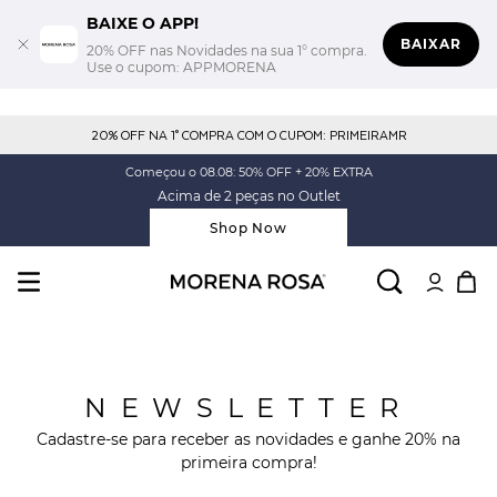
BAIXE O APP!
BAIXAR
20% OFF nas Novidades na sua 1° compra.
Use o cupom: APPMORENA
20% OFF NA 1° COMPRA COM O CUPOM: PRIMEIRAMR
Começou o 08.08: 50% OFF + 20% EXTRA
Acima de 2 peças no Outlet
Shop Now
NEWSLETTER
Cadastre-se para receber as novidades e ganhe 20% na
primeira compra!