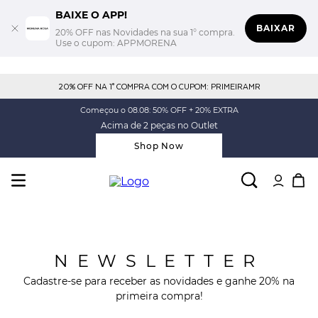
BAIXE O APP!
BAIXAR
20% OFF nas Novidades na sua 1° compra.
Use o cupom: APPMORENA
20% OFF NA 1° COMPRA COM O CUPOM: PRIMEIRAMR
Começou o 08.08: 50% OFF + 20% EXTRA
Acima de 2 peças no Outlet
Shop Now
NEWSLETTER
Cadastre-se para receber as novidades e ganhe 20% na
primeira compra!