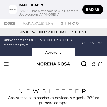
BAIXE O APP!
BAIXAR
20% OFF nas Novidades na sua 1° compra.
Use o cupom: APPMORENA
20% OFF NA 1° COMPRA COM O CUPOM: PRIMEIRAMR
Últimas horas do 08.08 - 50% OFF + 20% EXTRA
23
:
36
:
24
acima de 2 peças
Aproveite
NEWSLETTER
Cadastre-se para receber as novidades e ganhe 20% na
primeira compra!