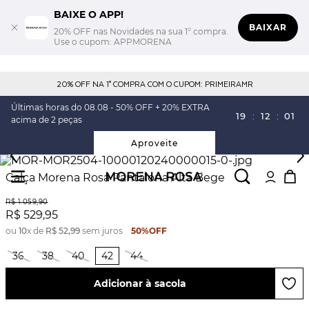
BAIXE O APP!
BAIXAR
20% OFF nas Novidades na sua 1° compra.
Use o cupom: APPMORENA
20% OFF NA 1° COMPRA COM O CUPOM: PRIMEIRAMR
Últimas horas do 08.08 - 50% OFF + 20% EXTRA
19
:
12
:
01
acima de 2 peças
Aproveite
Calça Morena Rosa Pantalona Alta Bege
R$
1
.
059
,
90
R$
529
,
95
ou
10
x de
R$
52
,
99
sem juros
50%
OFF
36
38
40
42
44
Adicionar à sacola