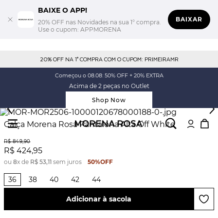
BAIXE O APP!
BAIXAR
20% OFF nas Novidades na sua 1° compra.
Use o cupom: APPMORENA
20% OFF NA 1° COMPRA COM O CUPOM: PRIMEIRAMR
Começou o 08.08: 50% OFF + 20% EXTRA
Acima de 2 peças no Outlet
Shop Now
Calça Morena Rosa Pantalona Alta Off White
R$
849
,
90
R$
424
,
95
ou
8
x de
R$
53
,
11
sem juros
50%
OFF
36
38
40
42
44
Adicionar à sacola