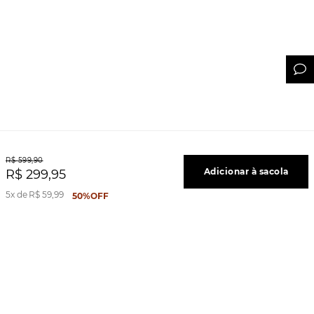
R$
599
,
90
Adicionar à sacola
R$
299
,
95
5
R$
59
,
99
50%
OFF