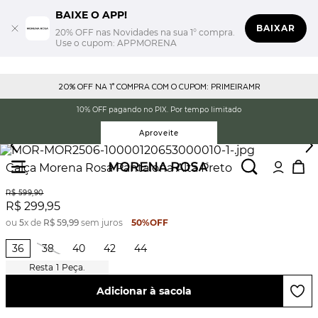
BAIXE O APP!
BAIXAR
20% OFF nas Novidades na sua 1° compra.
Use o cupom: APPMORENA
20% OFF NA 1° COMPRA COM O CUPOM: PRIMEIRAMR
10% OFF pagando no PIX. Por tempo limitado
Aproveite
Calça Morena Rosa Pantalona Alta Preto
R$
599
,
90
R$
299
,
95
ou
5
x de
R$
59
,
99
sem juros
50%
OFF
36
38
40
42
44
1
Peça.
Adicionar à sacola