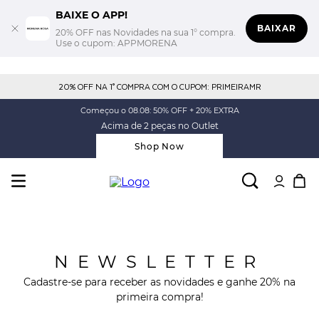
BAIXE O APP!
BAIXAR
20% OFF nas Novidades na sua 1° compra.
Use o cupom: APPMORENA
20% OFF NA 1° COMPRA COM O CUPOM: PRIMEIRAMR
Começou o 08.08: 50% OFF + 20% EXTRA
Acima de 2 peças no Outlet
Shop Now
NEWSLETTER
Cadastre-se para receber as novidades e ganhe 20% na
primeira compra!