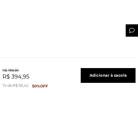
R$
789
,
90
Adicionar à sacola
R$
394
,
95
7
R$
56
,
42
50%
OFF