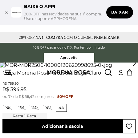
BAIXE O APP!
BAIXAR
20% OFF nas Novidades na sua 1° compra.
Use o cupom: APPMORENA
20% OFF NA 1° COMPRA COM O CUPOM: PRIMEIRAMR
10% OFF pagando no PIX. Por tempo limitado
Aproveite
Calça Morena Rosa Reta Alta Bege Claro
R$
789
,
90
R$
394
,
95
ou
7
x de
R$
56
,
42
sem juros
50%
OFF
36
38
40
42
44
1
Peça.
Adicionar à sacola