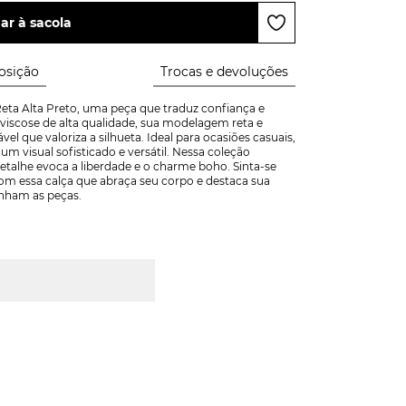
ar à sacola
sição
Trocas e devoluções
eta Alta Preto, uma peça que traduz confiança e 
viscose de alta qualidade, sua modelagem reta e 
 que valoriza a silhueta. Ideal para ocasiões casuais, 
m visual sofisticado e versátil. Nessa coleção 
etalhe evoca a liberdade e o charme boho. Sinta-se 
om essa calça que abraça seu corpo e destaca sua 
nham as peças.