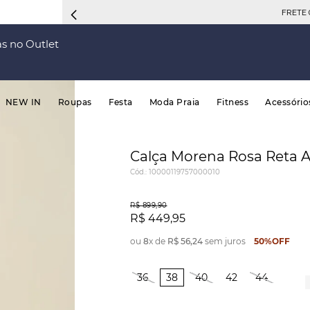
FRETE 
s no Outlet
NEW IN
Roupas
Festa
Moda Praia
Fitness
Acessório
Calça Morena Rosa Reta A
Cód.
:
10000119757000010
R$
899
,
90
R$
449
,
95
ou
8
x de
R$
56
,
24
sem juros
50%
OFF
36
38
40
42
44