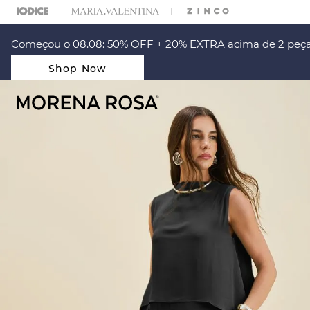
ARA ESCOLHER SEU LOOK?
FALE COM NOSSA PERSONAL SHOPPER.
Começou o 08.08: 50% OFF + 20% EXTRA acima de 2 peça
Shop Now