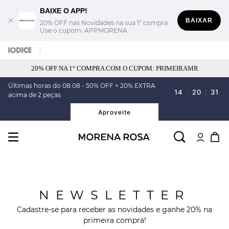
BAIXE O APP!
BAIXAR
20% OFF nas Novidades na sua 1° compra.
Use o cupom: APPMORENA
20% OFF NA 1° COMPRA COM O CUPOM: PRIMEIRAMR
Últimas horas do 08.08 - 50% OFF + 20% EXTRA
14
:
20
:
30
acima de 2 peças
Aproveite
NEWSLETTER
Cadastre-se para receber as novidades e ganhe 20% na
primeira compra!